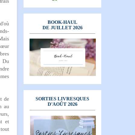
rais
BOOK-HAUL
d'où
DE JUILLET 2026
nds-
 Mais
sœur
mbres
e. Du
endre
 mes
t de
SORTIES LIVRESQUES
D'AOÛT 2026
n au
œurs,
t et
tout