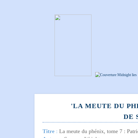
'LA MEUTE DU PH
DE 
Titre
:
La meute du phénix, tome
7 : Patr