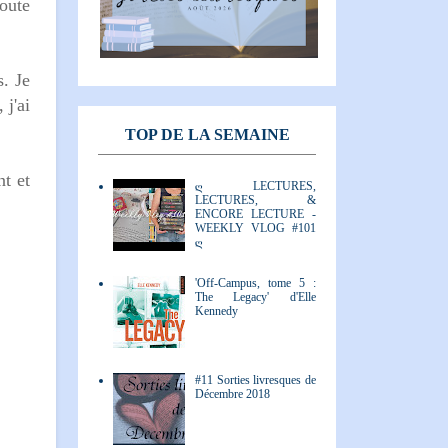
doute
s. Je
 j'ai
TOP DE LA SEMAINE
t et
ღ LECTURES,
LECTURES, &
ENCORE LECTURE -
WEEKLY VLOG #101
ღ
'Off-Campus, tome 5 :
The Legacy' d'Elle
Kennedy
#11 Sorties livresques de
Décembre 2018