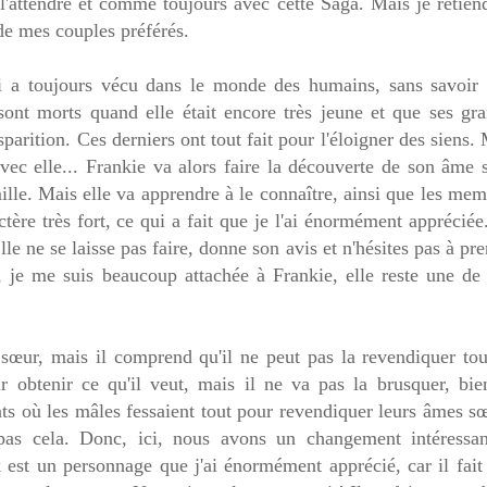
'attendre et comme toujours avec cette Saga. Mais je retiend
de mes couples préférés.
i a toujours vécu dans le monde des humains, sans savoir 
sont morts quand elle était encore très jeune et que ses gra
sparition. Ces derniers ont tout fait pour l'éloigner des siens.
vec elle... Frankie va alors faire la découverte de son âme 
mille. Mais elle va apprendre à le connaître, ainsi que les me
ère très fort, ce qui a fait que je l'ai énormément apprécié
Elle ne se laisse pas faire, donne son avis et n'hésites pas à pr
s, je me suis beaucoup attachée à Frankie, elle reste une de
 sœur, mais il comprend qu'il ne peut pas la revendiquer tou
ir obtenir ce qu'il veut, mais il ne va pas la brusquer, bie
ts où les mâles fessaient tout pour revendiquer leurs âmes s
pas cela. Donc, ici, nous avons un changement intéressan
est un personnage que j'ai énormément apprécié, car il fait 