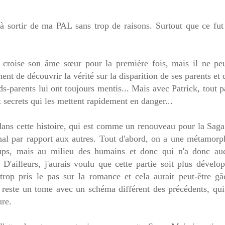
 sortir de ma PAL sans trop de raisons. Surtout que ce fut
ui croise son âme sœur pour la première fois, mais il ne peu
ent de découvrir la vérité sur la disparition de ses parents et
parents lui ont toujours mentis... Mais avec Patrick, tout p
ecrets qui les mettent rapidement en danger...
 dans cette histoire, qui est comme un renouveau pour la Sag
ginal par rapport aux autres. Tout d'abord, on a une métamor
oups, mais au milieu des humains et donc qui n'a donc au
'ailleurs, j'aurais voulu que cette partie soit plus dévelop
trop pris le pas sur la romance et cela aurait peut-être gâ
la reste un tome avec un schéma différent des précédents, qu
ure.