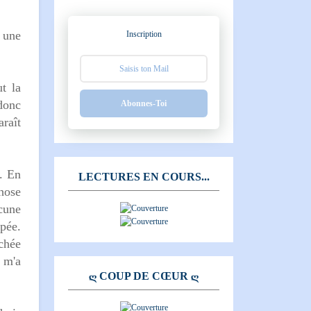
 une
Inscription
t la
 donc
Abonnes-Toi
araît
a. En
LECTURES EN COURS...
phose
cune
pée.
chée
i m'a
Ღ COUP DE CŒUR Ღ