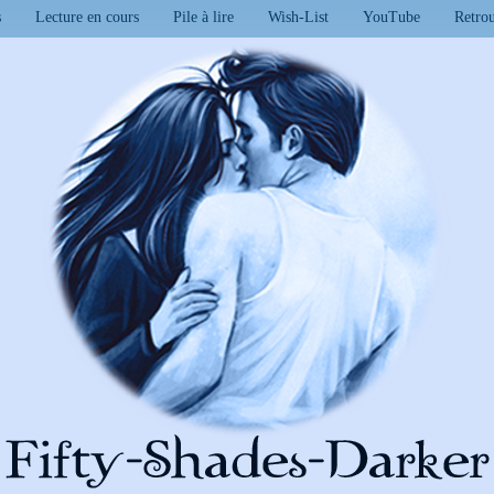
s
Lecture en cours
Pile à lire
Wish-List
YouTube
Retro