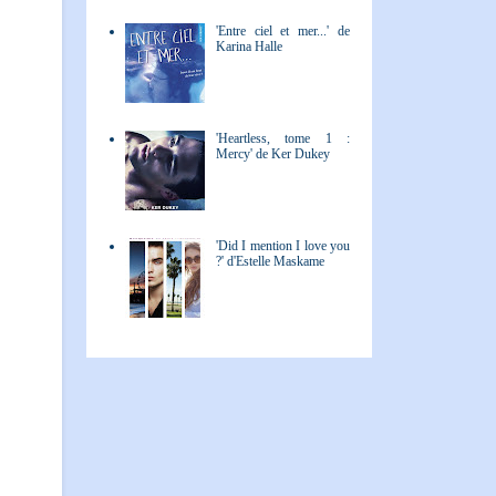
'Entre ciel et mer...' de
Karina Halle
'Heartless, tome 1 :
Mercy' de Ker Dukey
'Did I mention I love you
?' d'Estelle Maskame