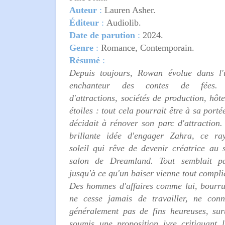
Auteur
:
Lauren Asher.
Éditeur
:
Audiolib.
Date de parution
:
2024.
Genre
:
Romance, Contemporain.
Résumé
:
Depuis toujours, Rowan évolue dans l'
enchanteur des contes de fées. 
d'attractions, sociétés de production, hôte
étoiles : tout cela pourrait être à sa portée
décidait à rénover son parc d'attraction. 
brillante idée d'engager Zahra, ce ra
soleil qui rêve de devenir créatrice au 
salon de Dreamland. Tout semblait par
jusqu'à ce qu'un baiser vienne tout compl
Des hommes d'affaires comme lui, bourru
ne cesse jamais de travailler, ne conn
généralement pas de fins heureuses, sur
soumis une proposition ivre critiquant 