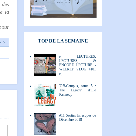
i des
e la
mour
TOP DE LA SEMAINE
> >
ღ LECTURES,
LECTURES, &
ENCORE LECTURE -
WEEKLY VLOG #101
ღ
'Off-Campus, tome 5 :
The Legacy' d'Elle
Kennedy
#11 Sorties livresques de
Décembre 2018