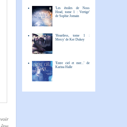
'Les étoiles de Noss
Head, tome 1 : Vertige'
de Sophie Jomain
'Heartless, tome 1 :
Mercy' de Ker Dukey
'Entre ciel et mer...' de
Karina Halle
voir
être