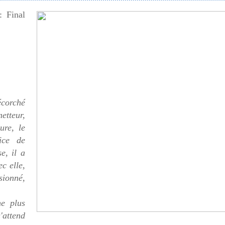
: Final
écorché
etteur,
ure, le
rice de
e, il a
c elle,
sionné,
ne plus
'attend