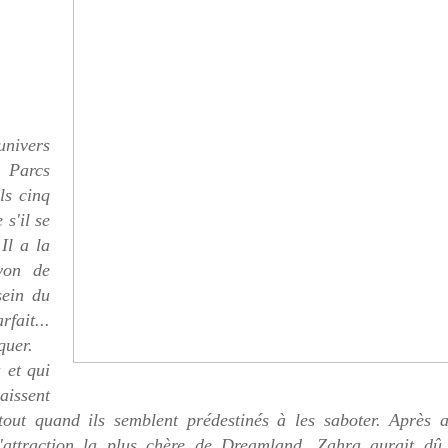
univers
Parcs
ls cinq
 s'il se
Il a la
yon de
sein du
fait...
iquer.
 et qui
aissent
tout quand ils semblent prédestinés à les saboter. Après a
l'attraction la plus chère de Dreamland, Zahra aurait dû 