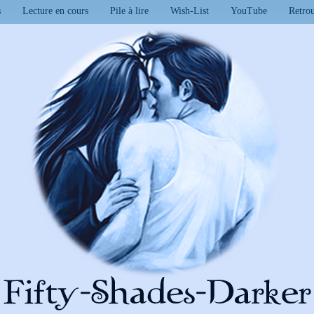
s
Lecture en cours
Pile à lire
Wish-List
YouTube
Retro