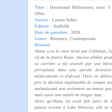
Titre
:
Dreamland Billionaires, tome 3 
Offer.
Auteur
:
Lauren Asher.
Éditeur
:
Audiolib.
Date de parution
:
2024.
Genre
:
Romance, Contemporain.
Résumé
:
Alana a eu le cœur brisé par Callahan, l'
vif de la fratrie Kane. Ancien athlète prom
sa carrière a été avortée par une bless
précipitant dans une spirale destruct
médicaments et d'alcool. Dans sa détress
pris la décision impitoyable de rompre ave
anéantissant non seulement un amour pas
mais aussi une amitié de longue date.
Alors qu'Alana lui avait fait jurer de 
jamais revenir à Lake Wisteria, elle ne s