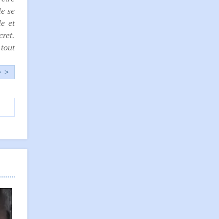
le se
e et
cret.
 tout
> >