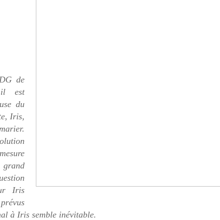
 PDG de
il est
ause du
, Iris,
marier.
olution
 mesure
u grand
uestion
r Iris
 prévus
al à Iris semble inévitable.