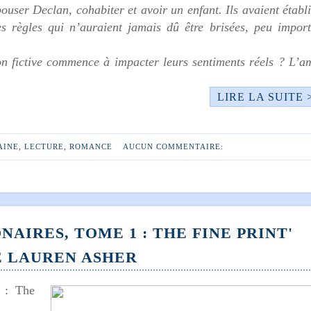
pouser Declan, cohabiter et avoir un enfant. Ils avaient établ
es règles qui n’auraient jamais dû être brisées, peu import
ion fictive commence à impacter leurs sentiments réels ? L’a
LIRE LA SUITE 
AINE
,
LECTURE
,
ROMANCE
AUCUN COMMENTAIRE:
AIRES, TOME 1 : THE FINE PRINT'
E LAUREN ASHER
1 : The