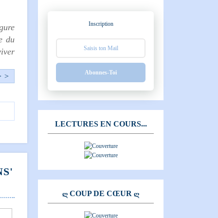
Inscription
gure
e du
viver
Abonnes-Toi
> >
LECTURES EN COURS...
S'
Ღ COUP DE CŒUR Ღ