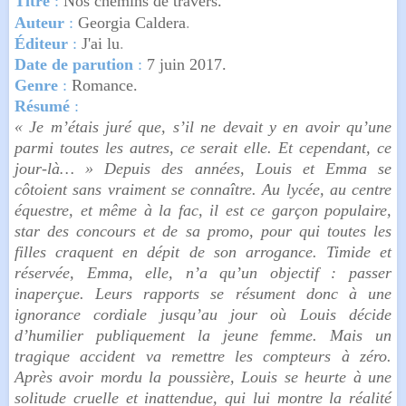
Titre
:
Nos chemins de travers
.
Auteur
:
Georgia Caldera
.
Éditeur
:
J'ai lu
.
Date de parution
:
7 juin 2017.
Genre
:
Romance.
Résumé
:
« Je m’étais juré que, s’il ne devait y en avoir qu’une
parmi toutes les autres, ce serait elle. Et cependant, ce
jour-là… » Depuis des années, Louis et Emma se
côtoient sans vraiment se connaître. Au lycée, au centre
équestre, et même à la fac, il est ce garçon populaire,
star des concours et de sa promo, pour qui toutes les
filles craquent en dépit de son arrogance. Timide et
réservée, Emma, elle, n’a qu’un objectif : passer
inaperçue. Leurs rapports se résument donc à une
ignorance cordiale jusqu’au jour où Louis décide
d’humilier publiquement la jeune femme. Mais un
tragique accident va remettre les compteurs à zéro.
Après avoir mordu la poussière, Louis se heurte à une
solitude cruelle et inattendue, qui lui montre la réalité