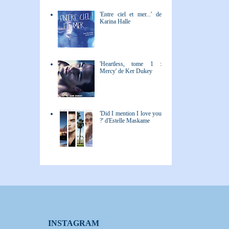
'Entre ciel et mer...' de
Karina Halle
'Heartless, tome 1 :
Mercy' de Ker Dukey
'Did I mention I love you
?' d'Estelle Maskame
INSTAGRAM