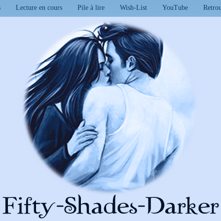
s
Lecture en cours
Pile à lire
Wish-List
YouTube
Retro