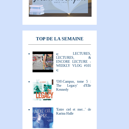
TOP DE LA SEMAINE
ღ LECTURES,
LECTURES, &
ENCORE LECTURE -
WEEKLY VLOG #101
ღ
'Off-Campus, tome 5 :
The Legacy' d'Elle
Kennedy
'Entre ciel et mer...' de
Karina Halle