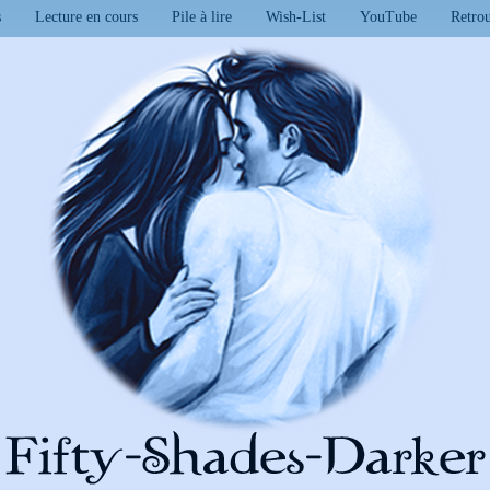
s
Lecture en cours
Pile à lire
Wish-List
YouTube
Retro