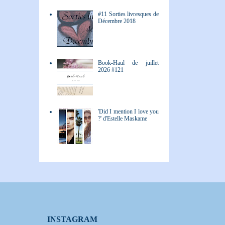
#11 Sorties livresques de
Décembre 2018
Book-Haul de juillet
2026 #121
'Did I mention I love you
?' d'Estelle Maskame
INSTAGRAM