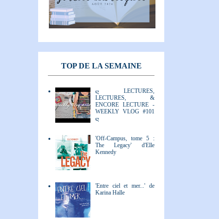
TOP DE LA SEMAINE
ღ LECTURES,
LECTURES, &
ENCORE LECTURE -
WEEKLY VLOG #101
ღ
'Off-Campus, tome 5 :
The Legacy' d'Elle
Kennedy
'Entre ciel et mer...' de
Karina Halle