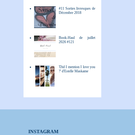
#11 Sorties livresques de
Décembre 2018
Book-Haul de juillet
2026 #121
'Did I mention I love you
?' d'Estelle Maskame
INSTAGRAM