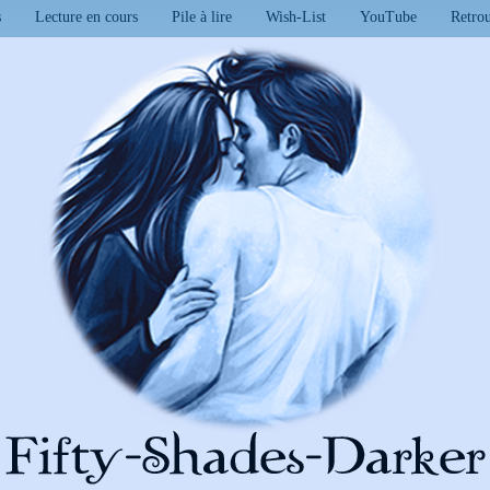
s
Lecture en cours
Pile à lire
Wish-List
YouTube
Retro