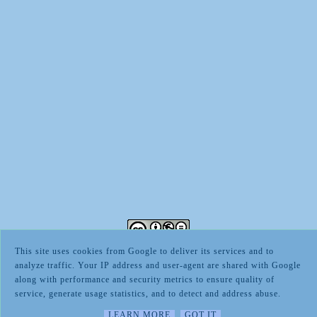
This site uses cookies from Google to deliver its services and to
Ce(tte) œuvre est mise à disposition selon les termes de la
Licence
analyze traffic. Your IP address and user-agent are shared with Google
Creative Commons Attribution - Pas d’Utilisation Commerciale - Pas
along with performance and security metrics to ensure quality of
de Modification 3.0 France
.
service, generate usage statistics, and to detect and address abuse.
Copyright © 2015-2024 Fifty-Shades-Darker.fr
LEARN MORE
GOT IT