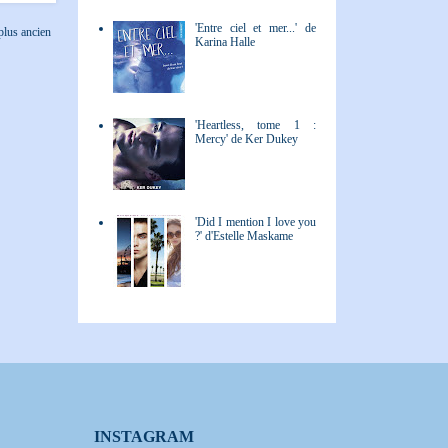
'Entre ciel et mer...' de
 plus ancien
Karina Halle
'Heartless, tome 1 :
Mercy' de Ker Dukey
'Did I mention I love you
?' d'Estelle Maskame
INSTAGRAM