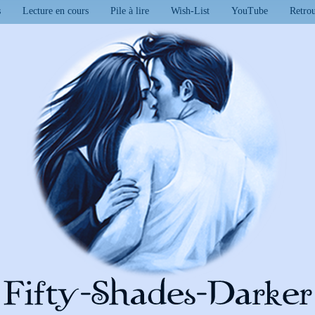
s
Lecture en cours
Pile à lire
Wish-List
YouTube
Retro