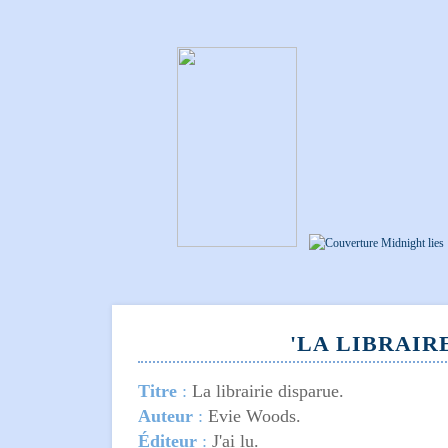
'LA LIBRAIR
Titre
:
La librairie disparue
.
Auteur
:
Evie Woods.
Éditeur
:
J'ai lu.