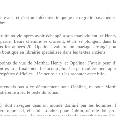
e ans, et c’est une découverte que je ne regrette pas, même 
bre.
struire sa vie après avoir échappé à son mari violent, et Henr
sparue. Leurs chemins se croisent, et ils se plongent dans l
ns les années 20, Opaline avait fui un mariage arrangé pou
 boutique en librairie spécialisée dans les textes anciens.
 points de vue de Martha, Henry et Opaline. J’avais peur d’
itres m’a finalement beaucoup plu. J’ai particulièrement app
ripéties difficiles.
L’auteure a su les raconter avec brio.
attendais pas à ce dénouement pour Opaline, ni pour Marth
cohérente avec le reste du roman.
0, doit naviguer dans un monde dominé par les hommes. 
re oppressif, elle fuit Londres pour Dublin, où elle doit pr