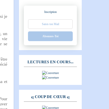
Inscription
si je
y, un
Abonnes-Toi
a vie
r se
être
LECTURES EN COURS...
récié
a et
Ღ COUP DE CŒUR Ღ
Pour
ouver