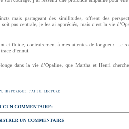
ré son courage, j’ai ressenti une profonde empathie pour elle
ncts mais partageant des similitudes, offrent des perspect
soit pas centrale, je les ai appréciés, mais c’est la vie d’Op
vant et fluide, contrairement à mes attentes de longueur. Le 
 trace d’ennui.
plonge dans la vie d’Opaline, que Martha et Henri cherche
Y
,
HISTORIQUE
,
J'AI LU
,
LECTURE
UCUN COMMENTAIRE:
ISTRER UN COMMENTAIRE