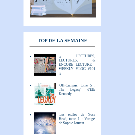
TOP DE LA SEMAINE
ღ LECTURES,
LECTURES, &
ENCORE LECTURE -
WEEKLY VLOG #101
ღ
'Off-Campus, tome 5 :
The Legacy' d'Elle
Kennedy
'Les étoiles de Noss
Head, tome 1 : Vertige'
de Sophie Jomain