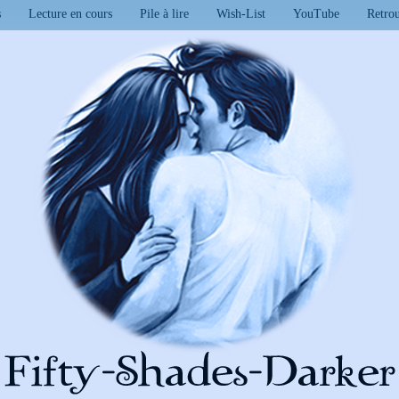
s
Lecture en cours
Pile à lire
Wish-List
YouTube
Retro