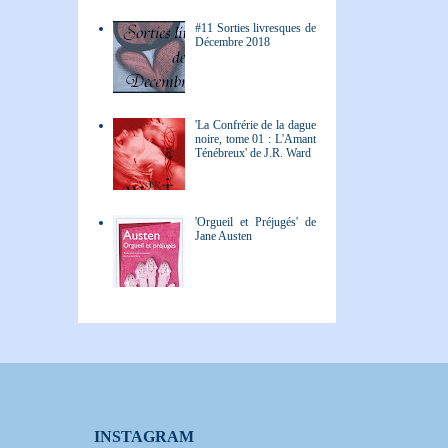
#11 Sorties livresques de
Décembre 2018
'La Confrérie de la dague
noire, tome 01 : L'Amant
Ténébreux' de J.R. Ward
'Orgueil et Préjugés' de
Jane Austen
INSTAGRAM