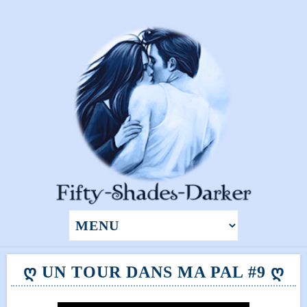
Ღ UN TOUR DANS MA PAL #9 Ღ