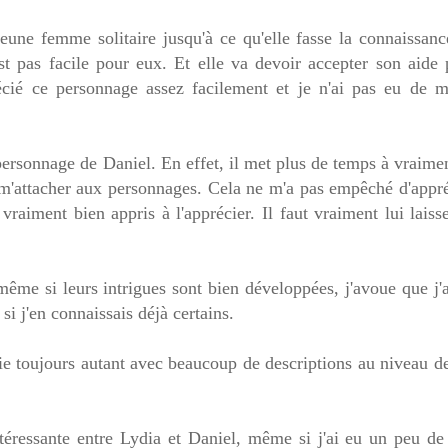
eune femme solitaire jusqu'à ce qu'elle fasse la connaissanc
t pas facile pour eux. Et elle va devoir accepter son aide 
récié ce personnage assez facilement et je n'ai pas eu de m
ersonnage de Daniel. En effet, il met plus de temps à vraime
r m'attacher aux personnages. Cela ne m'a pas empêché d'appr
 vraiment bien appris à l'apprécier. Il faut vraiment lui laiss
ême si leurs intrigues sont bien développées, j'avoue que j'
i j'en connaissais déjà certains.
écie toujours autant avec beaucoup de descriptions au niveau d
téressante entre Lydia et Daniel, même si j'ai eu un peu de