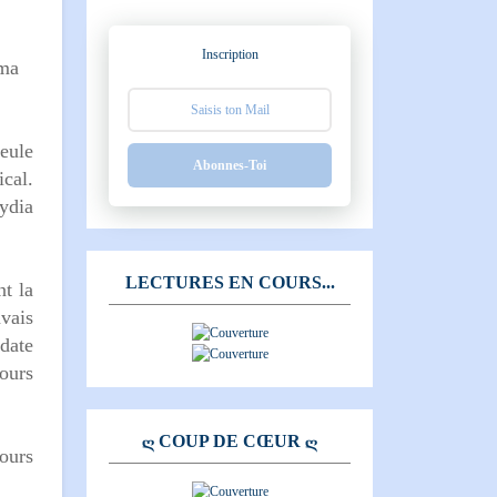
Inscription
 ma
eule
Abonnes-Toi
cal.
ydia
LECTURES EN COURS...
nt la
avais
 date
jours
Ღ COUP DE CŒUR Ღ
ours