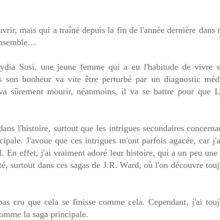
rir, mais qui a traîné depuis la fin de l'année dernière dans
'ensemble…
 Lydia Susi, une jeune femme qui a eu l'habitude de vivre s
s son bonheur va vite être perturbé par un diagnostic médi
 va sûrement mourir, néanmoins, il va se battre pour que L
ans l'histoire, surtout que les intrigues secondaires concerna
ipale. J'avoue que ces intrigues m'ont parfois agacée, car j'
. En effet, j'ai vraiment adoré leur histoire, qui a un peu une
lité, surtout dans ces sagas de J.R. Ward, où l'on découvre tou
pas cru que cela se finisse comme cela. Cependant, j'ai touj
comme la saga principale.