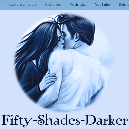
s
Lecture en cours
Pile à lire
Wish-List
YouTube
Retro