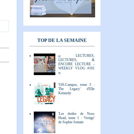
TOP DE LA SEMAINE
ღ LECTURES,
LECTURES, &
ENCORE LECTURE -
WEEKLY VLOG #101
ღ
'Off-Campus, tome 5 :
The Legacy' d'Elle
Kennedy
'Les étoiles de Noss
Head, tome 1 : Vertige'
de Sophie Jomain