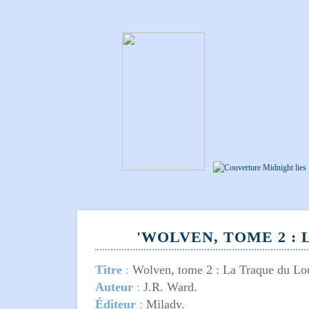
'WOLVEN, TOME 2 : 
Titre
:
Wolven, tome 2 : La Traque du Lo
Auteur
:
J.R. Ward.
Éditeur
:
Milady.