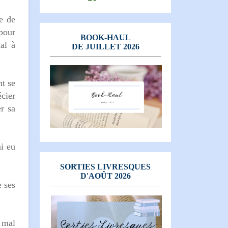
e de
pour
BOOK-HAUL
al à
DE JUILLET 2026
nt se
écier
er sa
ai eu
SORTIES LIVRESQUES
D'AOÛT 2026
e ses
 mal