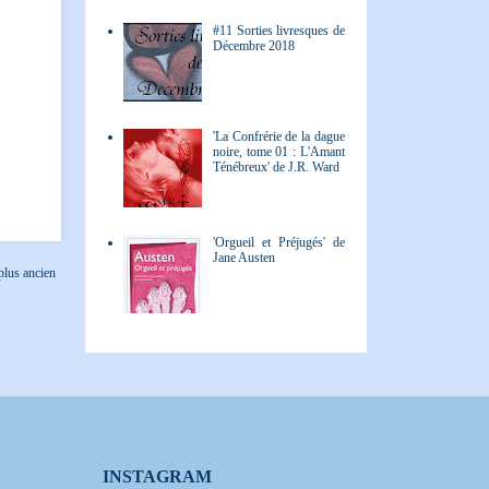
#11 Sorties livresques de
Décembre 2018
'La Confrérie de la dague
noire, tome 01 : L'Amant
Ténébreux' de J.R. Ward
'Orgueil et Préjugés' de
Jane Austen
 plus ancien
INSTAGRAM