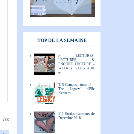
TOP DE LA SEMAINE
ღ LECTURES,
LECTURES, &
ENCORE LECTURE -
WEEKLY VLOG #101
ღ
'Off-Campus, tome 5 :
The Legacy' d'Elle
Kennedy
#11 Sorties livresques de
Décembre 2018
 les