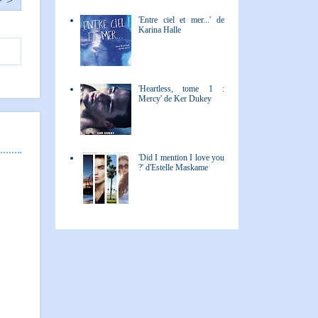
> >
'Entre ciel et mer...' de
Karina Halle
'Heartless, tome 1 :
Mercy' de Ker Dukey
'Did I mention I love you
?' d'Estelle Maskame