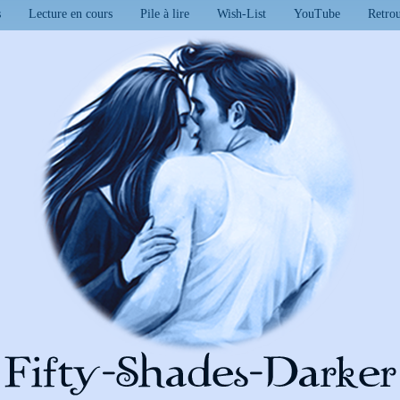
s
Lecture en cours
Pile à lire
Wish-List
YouTube
Retro