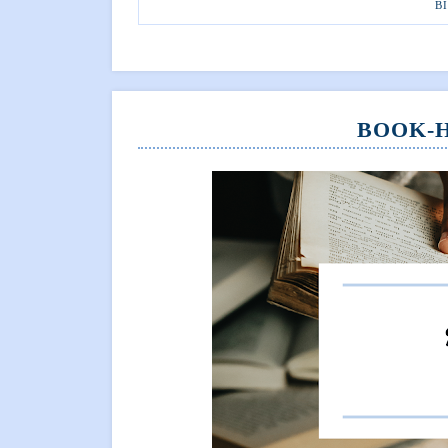
B
BOOK-H