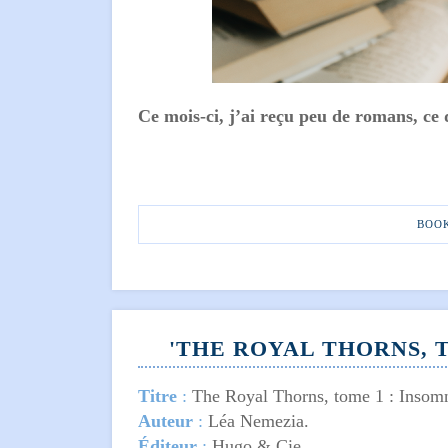
Ce mois-ci, j’ai reçu peu de romans, c
BOO
'THE ROYAL THORNS, 
Titre
:
The Royal Thorns, tome 1 : Insomn
Auteur
:
Léa Nemezia.
Éditeur
:
Hugo & Cie.